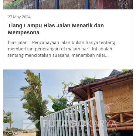
27 May 2024
Tiang Lampu Hias Jalan Menarik dan
Mempesona
hias jalan – Pencahayaan jalan bukan hanya tentang
memberikan penerangan di malam hari. Ini adalah
tentang menciptakan suasana, menambah nilai...