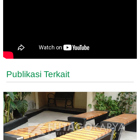
Publikasi Terkait