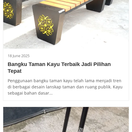
18 June 2025
Bangku Taman Kayu Terbaik Jadi Pilihan
Tepat
Penggunaan bangku taman kayu telah lama menjadi tren
di berbagai desain lanskap taman dan ruang publik. Kayu
sebagai bahan dasar...