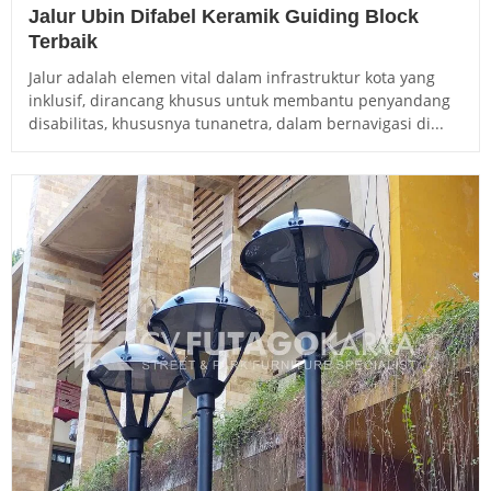
Jalur Ubin Difabel Keramik Guiding Block
Terbaik
Jalur adalah elemen vital dalam infrastruktur kota yang
inklusif, dirancang khusus untuk membantu penyandang
disabilitas, khususnya tunanetra, dalam bernavigasi di...