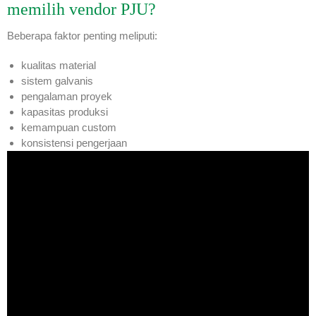
memilih vendor PJU?
Beberapa faktor penting meliputi:
kualitas material
sistem galvanis
pengalaman proyek
kapasitas produksi
kemampuan custom
konsistensi pengerjaan