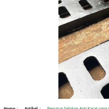
Home
/
Artikel
/
Penutup Selokan Anti Karat yan