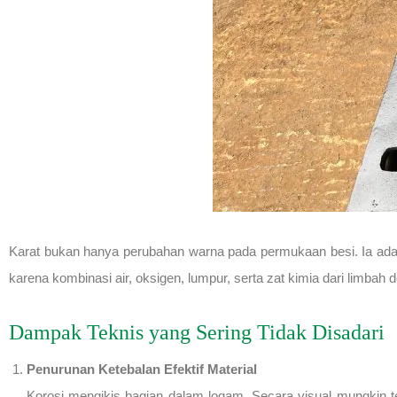
Karat bukan hanya perubahan warna pada permukaan besi. Ia adalah
karena kombinasi air, oksigen, lumpur, serta zat kimia dari limbah d
Dampak Teknis yang Sering Tidak Disadari
Penurunan Ketebalan Efektif Material
Korosi mengikis bagian dalam logam. Secara visual mungkin terl