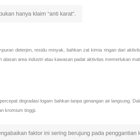
bukan hanya klaim “anti karat”.
mpuran deterjen, residu minyak, bahkan zat kimia ringan dari akti
 alasan area industri atau kawasan padat aktivitas memerlukan materi
mpercepat degradasi logam bahkan tanpa genangan air langsung. Dala
an kromium tinggi.
ngabaikan faktor ini sering berujung pada penggantian le