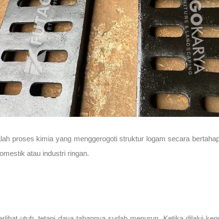
 proses kimia yang menggerogoti struktur logam secara bertahap. Da
omestik atau industri ringan.
ihat utuh, tetapi daya tahannya sudah menurun. Ketika dilalui kenda