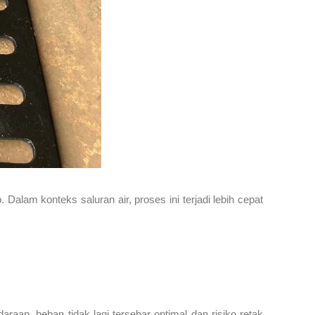
lam konteks saluran air, proses ini terjadi lebih cepat
raan, beban tidak lagi tersebar optimal dan risiko retak