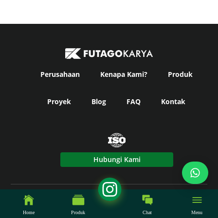
Perusahaan
Kenapa Kami?
Produk
Proyek
Blog
FAQ
Kontak
Hubungi Kami
© Copyright
Futago Karya
2024. All Rights Reserved -
Powered by Fikky Power.
Home
Produk
Chat
Menu