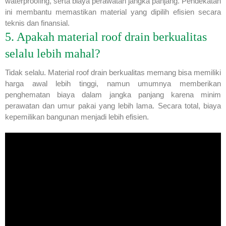
waterproofing, serta biaya perawatan jangka panjang. Pendekatan
ini membantu memastikan material yang dipilih efisien secara
teknis dan finansial.
5. Apakah material roof drain berkualitas
selalu lebih mahal?
Tidak selalu. Material roof drain berkualitas memang bisa memiliki
harga awal lebih tinggi, namun umumnya memberikan
penghematan biaya dalam jangka panjang karena minim
perawatan dan umur pakai yang lebih lama. Secara total, biaya
kepemilikan bangunan menjadi lebih efisien.