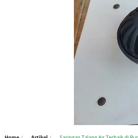
Home
/
Artikel
/
Saringan Talang Air Terbaik di R