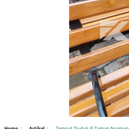
Home
/
Artikel
/
Tempat Duduk di Taman Nyaman