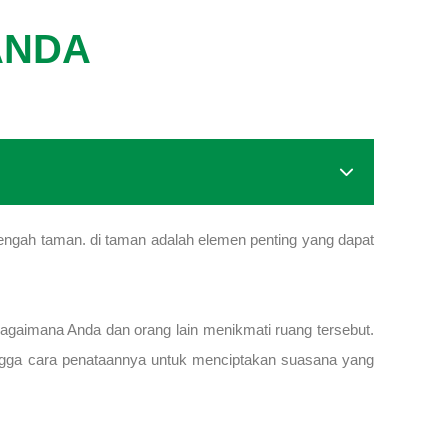
ANDA
tengah taman. di taman adalah elemen penting yang dapat
gaimana Anda dan orang lain menikmati ruang tersebut.
hingga cara penataannya untuk menciptakan suasana yang