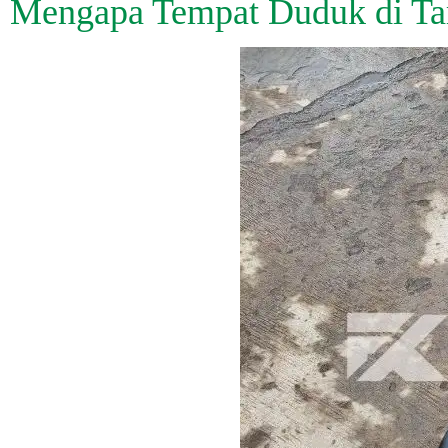
Mengapa Tempat Duduk di Ta