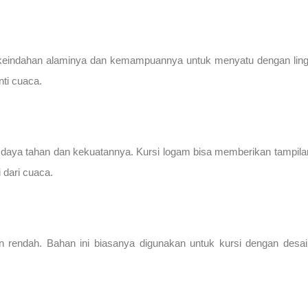
 keindahan alaminya dan kemampuannya untuk menyatu dengan lin
nti cuaca.
 daya tahan dan kekuatannya. Kursi logam bisa memberikan tampila
 dari cuaca.
an rendah. Bahan ini biasanya digunakan untuk kursi dengan desai