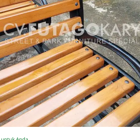
 untuk Anda