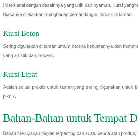
Ini terkenal dengan desainnya yang unik dan nyaman. Kursi yang t
Biasanya diletakkan menghadap pemandangan terbaik di taman.
Kursi Beton
Sering digunakan di taman umum karena kekuatannya dan kemampua
yang artistik dan modern.
Kursi Lipat
Adalah solusi praktis untuk taman yang sering digunakan untuk b
piknik.
Bahan-Bahan untuk Tempat D
Bahan merupakan bagian terpenting dari suatu benda atau produk, t