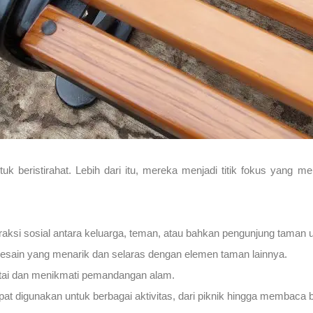
uk beristirahat. Lebih dari itu, mereka menjadi titik fokus yang
ksi sosial antara keluarga, teman, atau bahkan pengunjung taman
sain yang menarik dan selaras dengan elemen taman lainnya.
tai dan menikmati pemandangan alam.
 digunakan untuk berbagai aktivitas, dari piknik hingga membaca 