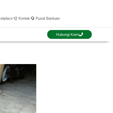
etplace
Kontak
Pusat Bantuan
Hubungi Kami