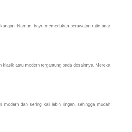
gkungan. Namun, kayu memerlukan perawatan rutin agar
n klasik atau modern tergantung pada desainnya. Mereka
n modern dan sering kali lebih ringan, sehingga mudah