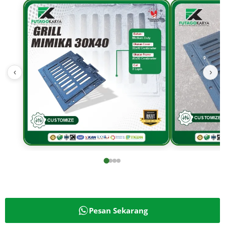
‹
›
Pesan Sekarang