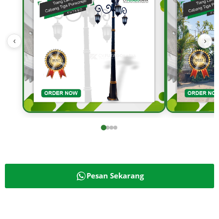
‹
›
Pesan Sekarang