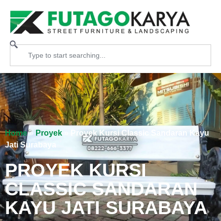
Home
»
Proyek
»
Proyek Kursi Classic Sandaran Kayu
Jati Surabaya
PROYEK KURSI
CLASSIC SANDARAN
KAYU JATI SURABAYA