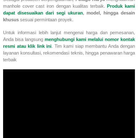
manhole cover cast iron dengan kualitas terbaik.
Produk kami
dapat disesuaikan dari segi
ukuran
, model, hingga desain
khusus
sesuai permintaan proyek.
Untuk informasi lebih lanjut mengenai harga dan pemesanan,
Anda bisa langsung
menghubungi kami melalui nomor kontak
resmi atau klik link ini
. Tim kami siap membantu Anda dengan
layanan konsultasi, rekomendasi teknis, hingga penawaran harga
terbaik