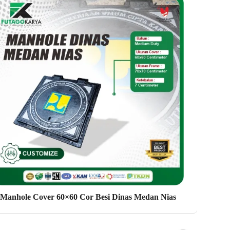
Manhole Cover 60×60 Cor Besi Dinas Medan Nias
M