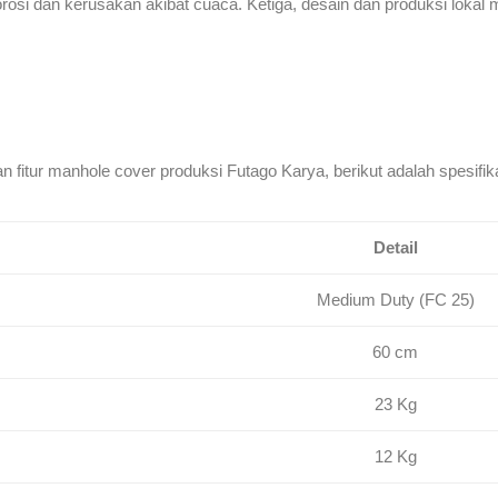
rosi dan kerusakan akibat cuaca. Ketiga, desain dan produksi loka
fitur manhole cover produksi Futago Karya, berikut adalah spesifik
Detail
Medium Duty (FC 25)
60 cm
23 Kg
12 Kg