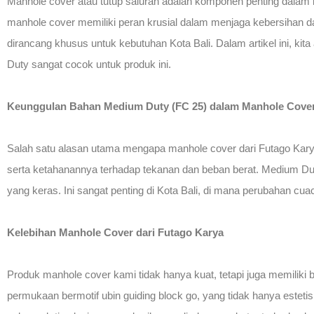
Manhole cover atau tutup saluran adalah komponen penting dalam i
manhole cover memiliki peran krusial dalam menjaga kebersihan d
dirancang khusus untuk kebutuhan Kota Bali. Dalam artikel ini, 
Duty sangat cocok untuk produk ini.
Keunggulan Bahan Medium Duty (FC 25) dalam Manhole Cove
Salah satu alasan utama mengapa manhole cover dari Futago Karya
serta ketahanannya terhadap tekanan dan beban berat. Medium Dut
yang keras. Ini sangat penting di Kota Bali, di mana perubahan cuac
Kelebihan Manhole Cover dari Futago Karya
Produk manhole cover kami tidak hanya kuat, tetapi juga memiliki 
permukaan bermotif ubin guiding block go, yang tidak hanya esteti