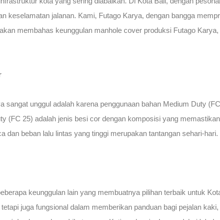
nfrastruktur kota yang sering diabaikan. Di Kota Bali, dengan peso
an keselamatan jalanan. Kami, Futago Karya, dengan bangga memprod
kita akan membahas keunggulan manhole cover produksi Futago Karya
r
 sangat unggul adalah karena penggunaan bahan Medium Duty (FC 25
y (FC 25) adalah jenis besi cor dengan komposisi yang memastikan 
a dan beban lalu lintas yang tinggi merupakan tantangan sehari-hari.
beberapa keunggulan lain yang membuatnya pilihan terbaik untuk Kota
s tetapi juga fungsional dalam memberikan panduan bagi pejalan kaki,