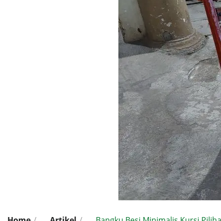
Home
/
Artikel
/
Bangku Besi Minimalis Kursi Pilih