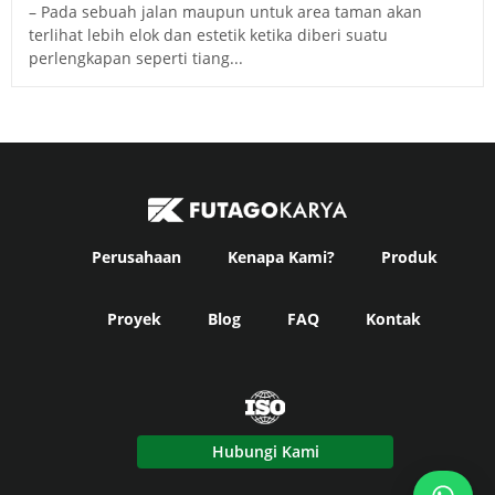
– Pada sebuah jalan maupun untuk area taman akan
terlihat lebih elok dan estetik ketika diberi suatu
perlengkapan seperti tiang...
Perusahaan
Kenapa Kami?
Produk
Proyek
Blog
FAQ
Kontak
Hubungi Kami