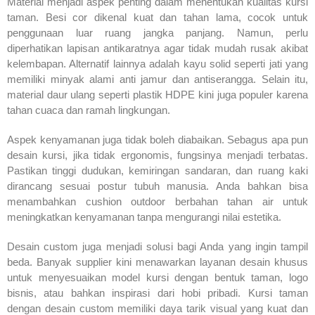
Material menjadi aspek penting dalam menentukan kualitas kursi
taman. Besi cor dikenal kuat dan tahan lama, cocok untuk
penggunaan luar ruang jangka panjang. Namun, perlu
diperhatikan lapisan antikaratnya agar tidak mudah rusak akibat
kelembapan. Alternatif lainnya adalah kayu solid seperti jati yang
memiliki minyak alami anti jamur dan antiserangga. Selain itu,
material daur ulang seperti plastik HDPE kini juga populer karena
tahan cuaca dan ramah lingkungan.
Aspek kenyamanan juga tidak boleh diabaikan. Sebagus apa pun
desain kursi, jika tidak ergonomis, fungsinya menjadi terbatas.
Pastikan tinggi dudukan, kemiringan sandaran, dan ruang kaki
dirancang sesuai postur tubuh manusia. Anda bahkan bisa
menambahkan cushion outdoor berbahan tahan air untuk
meningkatkan kenyamanan tanpa mengurangi nilai estetika.
Desain custom juga menjadi solusi bagi Anda yang ingin tampil
beda. Banyak supplier kini menawarkan layanan desain khusus
untuk menyesuaikan model kursi dengan bentuk taman, logo
bisnis, atau bahkan inspirasi dari hobi pribadi. Kursi taman
dengan desain custom memiliki daya tarik visual yang kuat dan